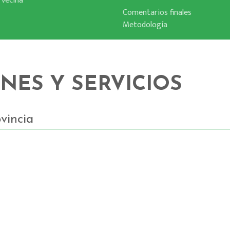
 vecina
Comentarios finales
Metodologí­a
ONES Y SERVICIOS
vincia