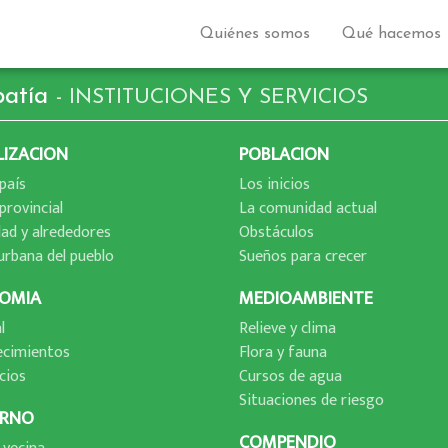
Quiénes somos
Qué hacemos
patí­a
- INSTITUCIONES Y SERVICIOS
LIZACION
POBLACION
paí­s
Los inicios
provincial
La comunidad actual
dad y alrededores
Obstáculos
urbana del pueblo
Sueños para crecer
OMIA
MEDIOAMBIENTE
l
Relieve y clima
ecimientos
Flora y fauna
cios
Cursos de agua
Situaciones de riesgo
RNO
COMPENDIO