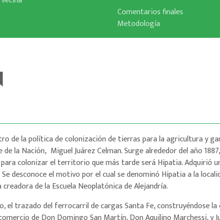
 vecina
Comentarios finales
Metodologí­a
N
ro de la política de colonización de tierras para la agricultura y ga
 de la Nación, Miguel Juárez Celman. Surge alrededor del año 1887
 para colonizar el territorio que más tarde será Hipatia. Adquirió
Se desconoce el motivo por el cual se denominó Hipatia a la locali
a creadora de la Escuela Neoplatónica de Alejandría.
o, el trazado del ferrocarril de cargas Santa Fe, construyéndose la
comercio de Don Domingo San Martín, Don Aquilino Marchessi, y J