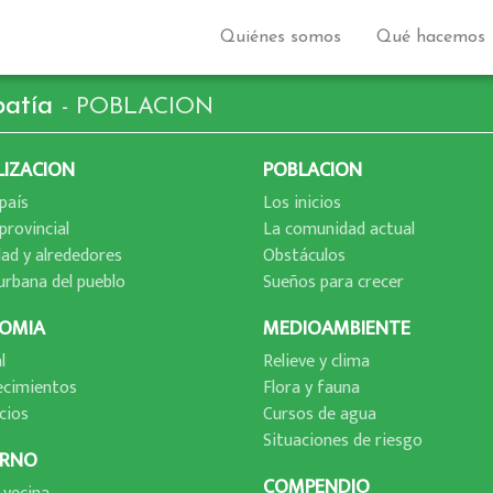
Quiénes somos
Qué hacemos
patí­a
- POBLACION
LIZACION
POBLACION
paí­s
Los inicios
provincial
La comunidad actual
dad y alrededores
Obstáculos
urbana del pueblo
Sueños para crecer
OMIA
MEDIOAMBIENTE
l
Relieve y clima
ecimientos
Flora y fauna
cios
Cursos de agua
Situaciones de riesgo
RNO
COMPENDIO