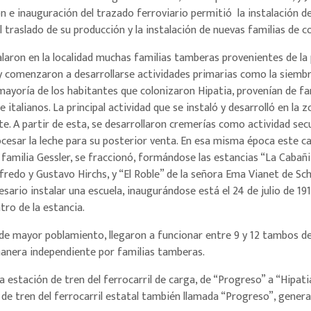
ión e inauguración del trazado ferroviario permitió la instalación 
 traslado de su producción y la instalación de nuevas familias de co
alaron en la localidad muchas familias tamberas provenientes de la 
 y comenzaron a desarrollarse actividades primarias como la siemb
 mayoría de los habitantes que colonizaron Hipatia, provenían de f
italianos. La principal actividad que se instaló y desarrolló en la z
. A partir de esta, se desarrollaron cremerías como actividad secu
ocesar la leche para su posterior venta. En esa misma época este
amilia Gessler, se fraccionó, formándose las estancias “La Cabañit
lfredo y Gustavo Hirchs, y “El Roble” de la señora Ema Vianet de Sc
ario instalar una escuela, inaugurándose está el 24 de julio de 191
ro de la estancia.
l de mayor poblamiento, llegaron a funcionar entre 9 y 12 tambos de
anera independiente por familias tamberas.
 estación de tren del ferrocarril de carga, de “Progreso” a “Hipatia
de tren del ferrocarril estatal también llamada “Progreso”, gener