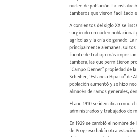
núcleo de población. La instalac
tamberos que vieron facilitado el
A comienzos del siglo XX se inst
surgiendo un núcleo poblacional
agrícolas y la cría de ganado. La
principalmente alemanes, suizos e 
fuente de trabajo más importante
tambera, las que permitieron pr
“Campo Denner” propiedad de la f
Scheiber, “Estancia Hipatia” de A
población aumentó y se hizo neces
almacén de ramos generales, dent
El año 1910 se identifica como e
administrados y trabajados de m
En 1929 se cambió el nombre de la
de Progreso había otra estación 